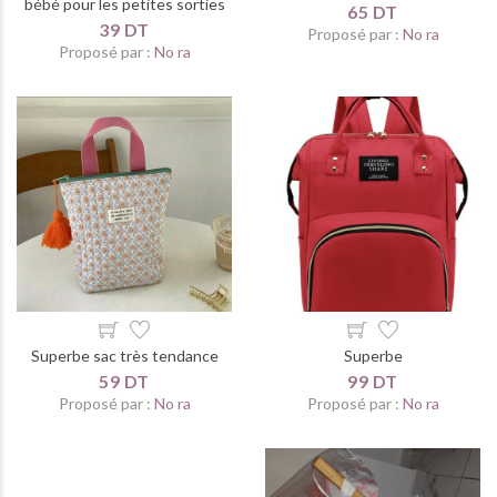
bébé pour les petites sorties
65 DT
39 DT
Proposé par :
No ra
Proposé par :
No ra
Superbe sac très tendance
Superbe
59 DT
99 DT
Proposé par :
No ra
Proposé par :
No ra