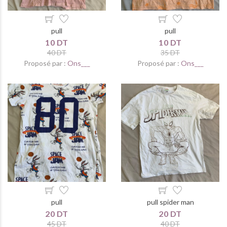
pull
pull
10 DT
10 DT
40 DT
35 DT
Proposé par :
Ons___
Proposé par :
Ons___
pull
pull spider man
20 DT
20 DT
45 DT
40 DT