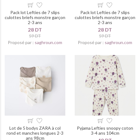
Pack lot Lefties de 7 slips
Pack lot Lefties de 7 slips
culottes briefs monstre garçon
culottes briefs monstre garçon
2-3 ans
2-3 ans
28 DT
28 DT
59 DT
59 DT
Proposé par :
saghroun.com
Proposé par :
saghroun.com
Lot de 5 bodys ZARA à col
Pyjama Lefties snoopy coton
rond et manches longues 2-3
3-4 ans 104cm
ans 98cm