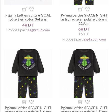
Pyjama Lefties voiture GOAL
Pyjama Lefties SPACE NIGHT
côtelé en coton 3-4 ans
astronaute en polaire 5-6 ans
118cm
48 DT
68 DT
Proposé par :
saghroun.com
89 DT
Proposé par :
saghroun.com
Pyjama Lefties SPACE NIGHT
Pyjama Lefties SPACE NIGHT
astronaute en polaire 5-6 ans
astronaute en polaire 4-5 ans