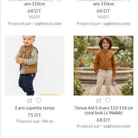
ans 110cm
ans 110cm
68 DT
68 DT
90 DT
90 DT
Proposé par :
saghroun.com
Proposé par :
saghroun.com
2 ans superbe tenue
Tenue Aid 5-6 ans 110-116 cm
total look Lc Waikiki
75 DT
68 DT
Proposé par :
No ra
Proposé par :
saghroun.com