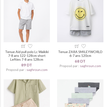
Tenue Aid pull polo Lc Waikiki
Tenue ZARA SMILEYWORLD
7-8 ans 122-128cm short
6-7 ans 120cm
Lefties 7-8 ans 128cm
68 DT
89 DT
Proposé par :
saghroun.com
Proposé par :
saghroun.com