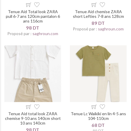
Tenue Aid Total look ZARA
Tenue Aid chemise ZARA
pull 6-7 ans 120cm pantalon 6
short Lefties 7-8 ans 128cm
ans 116cm
89 DT
98 DT
Proposé par :
saghroun.com
Proposé par :
saghroun.com
Tenue Aid total look ZARA
Tenue Lc Waikiki en lin 4-5 ans
chemise 9-10 ans 140cm short
104-110cm
10 ans 140cm
68 DT
98 DT
89 DT