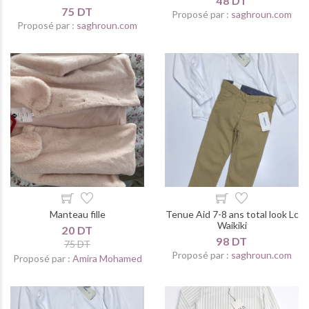
48 DT
75 DT
Proposé par :
saghroun.com
Proposé par :
saghroun.com
Manteau fille
Tenue Aid 7-8 ans total look Lc
Waikiki
20 DT
98 DT
75 DT
Proposé par :
saghroun.com
Proposé par :
Amira Mohamed