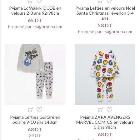
Pyjama Lc Waikiki DUDE en
Pyjama Lefties en velours Noël
velours 2-3 ans 92-98cm
Santa Christmas réveillon 3-4
ans
65 DT
58 DT
Proposé par :
saghroun.com
Proposé par :
saghroun.com
Pyjama Lefties Guitare en
Pyjama ZARA AVENGERS
polaire 9-10 ans 140cm
MARVEL COMICS en velours
3 ans 98cm
68 DT
68 DT
89 DT