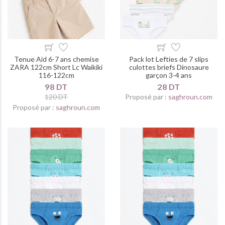
Tenue Aid 6-7 ans chemise
Pack lot Lefties de 7 slips
ZARA 122cm Short Lc Waikiki
culottes briefs Dinosaure
116-122cm
garçon 3-4 ans
98 DT
28 DT
120 DT
Proposé par :
saghroun.com
Proposé par :
saghroun.com