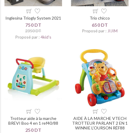
Inglesina Triogly System 2021
Trio chicco
750 DT
650 DT
2350 DT
Proposé par :
JIJIM
Proposé par :
4kid's
Trotteur aide à la marche
AIDE À LA MARCHE VTECH
BREVI Boo 4 en 1 ref40/88
TROTTEUR PARLANT 2 EN 1
WINNIE L'OURSON RÉF88
250 DT